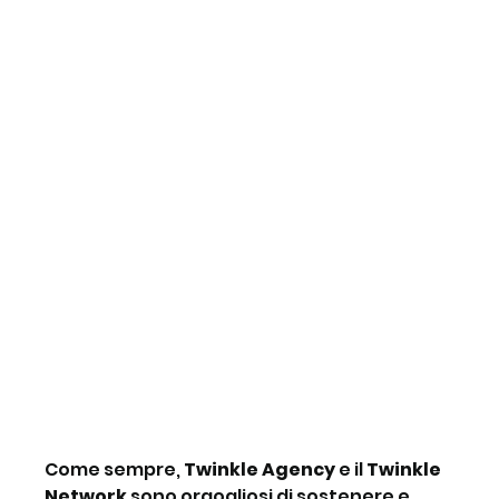
Come sempre, 
Twinkle Agency
 e il
 Twinkle 
Network
 sono orgogliosi di sostenere e 