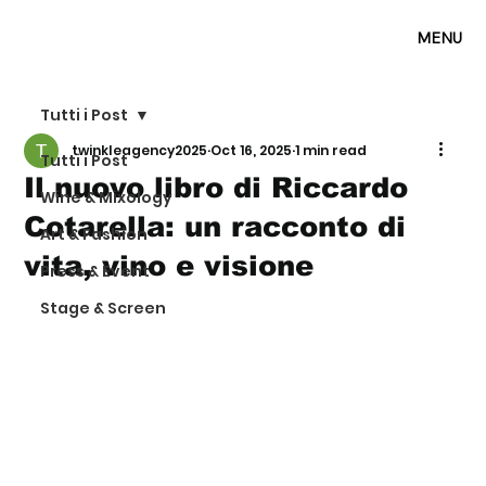
MENU
Tutti i Post
twinkleagency2025
Oct 16, 2025
1 min read
Tutti i Post
Il nuovo libro di Riccardo
Wine & Mixology
Cotarella: un racconto di
Art & Fashion
vita, vino e visione
Press & Event
Stage & Screen