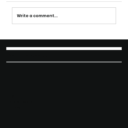
Write a comment...
The Taste of Elegance: Twinkle
Agency presente al debutto di
Amistà Vermouth by Riccardo
Cotarella
TWINKLE AGENCY
Instagram
Facebook
Linkedin