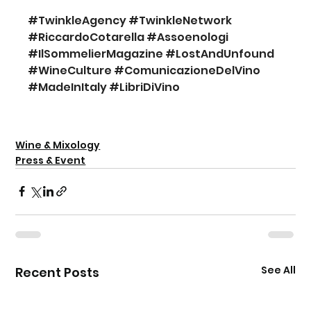
#TwinkleAgency
#TwinkleNetwork
#RiccardoCotarella
#Assoenologi
#IlSommelierMagazine
#LostAndUnfound
#WineCulture
#ComunicazioneDelVino
#MadeInItaly
#LibriDiVino
Wine & Mixology
Press & Event
See All
Recent Posts