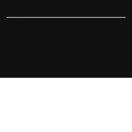
Privacy Policy
E.D srls |
Via Aldighieri 1/b
44121 Ferrara
Cookie Policy
P.iva e C.F 02171850387
E.D srls | Twinkle
Agency |
Via Aldighieri
1/b | 44121 Ferrara
|
P.iva e C.F
02171850387