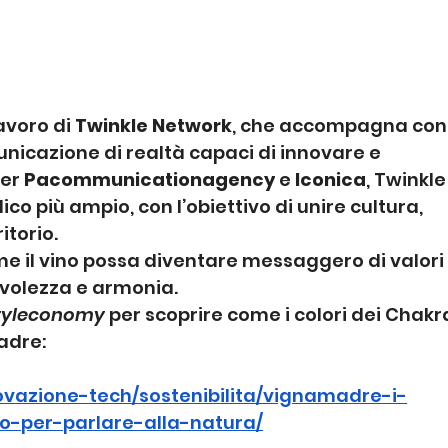
avoro di 
Twinkle Network
, che accompagna con
unicazione di realtà capaci di innovare e 
er 
Pacommunicationagency
 e 
Iconica
, Twinkle
co più ampio, con l’obiettivo di unire cultura, 
itorio.
e il vino possa diventare messaggero di valori
pevolezza e armonia.
tyleconomy
 per scoprire come i colori dei Chakr
adre:
ovazione-tech/sostenibilita/vignamadre-i-
to-per-parlare-alla-natura/