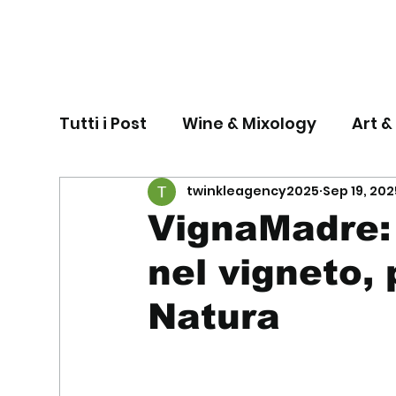
Tutti i Post
Wine & Mixology
Art &
twinkleagency2025
Sep 19, 202
VignaMadre: 
nel vigneto, 
Natura