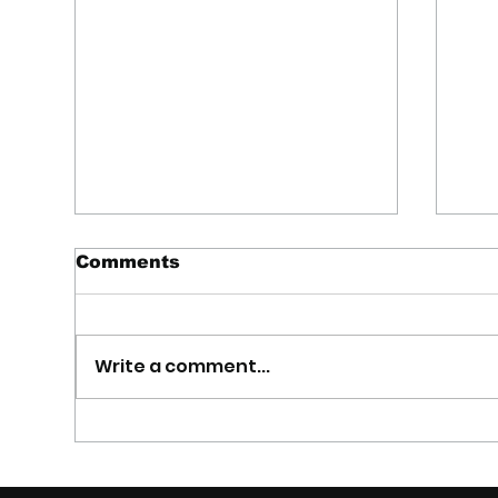
Comments
Write a comment...
Comunicare il vino
The
significa raccontarne il
Tw
valore: la riflessione di
pre
Riccardo Cotarella e il
Am