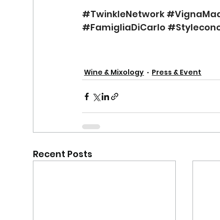
#TwinkleNetwork
#VignaMa
#FamigliaDiCarlo
#Stylecon
Wine & Mixology
Press & Event
Recent Posts