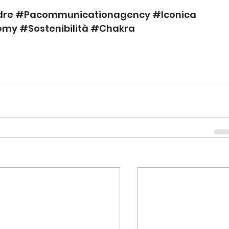
dre
#Pacommunicationagency
#Iconica
omy
#Sostenibilità
#Chakra