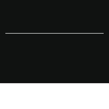
Privacy Policy
E.D srls |
Via Aldighieri 1/b
44121 Ferrara
Cookie Policy
P.iva e C.F 02171850387
E.D srls | Twinkle
Agency |
Via Aldighieri
1/b | 44121 Ferrara
|
P.iva e C.F
02171850387