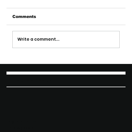
Comments
Write a comment...
The Taste of Elegance: Twinkle
Agency presente al debutto di
Amistà Vermouth by Riccardo
Cotarella
TWINKLE AGENCY
Instagram
Facebook