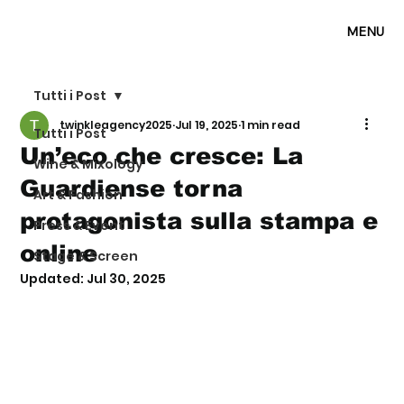
MENU
Tutti i Post
twinkleagency2025
Jul 19, 2025
1 min read
Tutti i Post
Un’eco che cresce: La
Wine & Mixology
Guardiense torna
Art & Fashion
protagonista sulla stampa e
Press & Event
online
Stage & Screen
Updated:
Jul 30, 2025