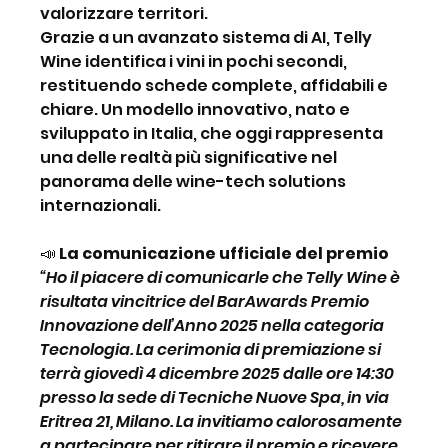
valorizzare territori.
Grazie a un avanzato sistema di AI, Telly 
Wine identifica i vini in pochi secondi, 
restituendo schede complete, affidabili e 
chiare. Un modello innovativo, nato e 
sviluppato in Italia, che oggi rappresenta 
una delle realtà più significative nel 
panorama delle wine-tech solutions 
internazionali.
📣
 La comunicazione ufficiale del premio
“Ho il piacere di comunicarle che Telly Wine è 
risultata vincitrice del BarAwards Premio 
Innovazione dell’Anno 2025 nella categoria 
Tecnologia. La cerimonia di premiazione si 
terrà giovedì 4 dicembre 2025 dalle ore 14:30 
presso la sede di Tecniche Nuove Spa, in via 
Eritrea 21, Milano. La invitiamo calorosamente 
a partecipare per ritirare il premio e ricevere 