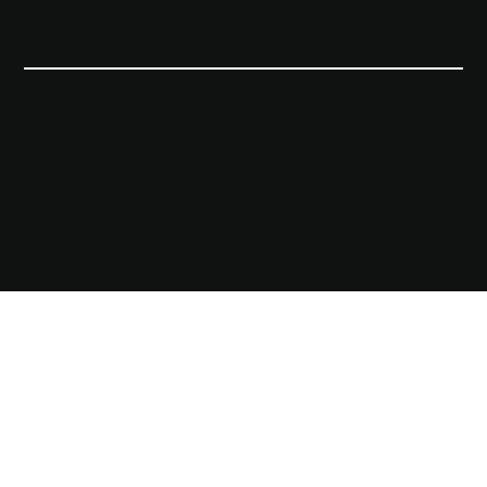
Privacy Policy
E.D srls |
Via Aldighieri 1/b
44121 Ferrara
Cookie Policy
P.iva e C.F 02171850387
E.D srls | Twinkle
Agency |
Via Aldighieri
1/b | 44121 Ferrara
|
P.iva e C.F
02171850387