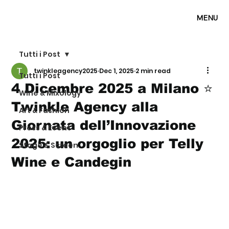
MENU
Tutti i Post
twinkleagency2025
Dec 1, 2025
2 min read
Tutti i Post
4 Dicembre 2025 a Milano ⭐
Wine & Mixology
Twinkle Agency alla
Art & Fashion
Giornata dell’Innovazione
Press & Event
2025: un orgoglio per Telly
Stage & Screen
Wine e Candegin