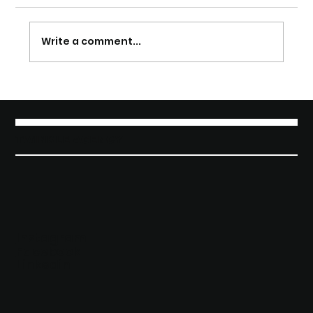
Write a comment...
The Taste of Elegance: Twinkle
Agency presente al debutto di
Amistà Vermouth by Riccardo
Cotarella
TWINKLE AGENCY
Instagram
Facebook
Linkedin