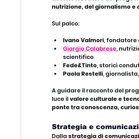
nutrizione, del giornalismo 
Sul palco:
Ivano Valmori
, fondatore 
Giorgio Calabrese
, nutriz
scientifico
Fede&Tinto
, storici cond
Paola Restelli
, giornalis
A guidare il racconto del prog
luce il 
valore culturale e tecn
ponte tra conoscenza, curiosi
Strategia e comunicazi
Dalla 
strategia di comunicaz