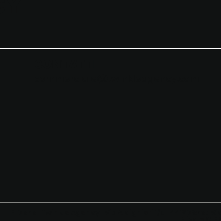
CY
CONTATTI
commerciale@twinkleagency.com
E.D srls | Twinkle Agency |
Via Aldighieri 1/b | 44121 Ferrara
E.D srls |
Via
P.iva e C.F