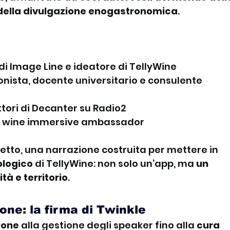
e della divulgazione enogastronomica
.
di Image Line e ideatore di TellyWine
ionista, docente universitario e consulente 
uttori di Decanter su Radio2
ta, wine immersive ambassador
etto, una narrazione costruita per mettere in 
ologico
 di TellyWine: non solo un’app, ma 
un 
tà e territorio
.
one: la firma di Twinkle
ione
 alla gestione degli speaker fino alla 
cura 