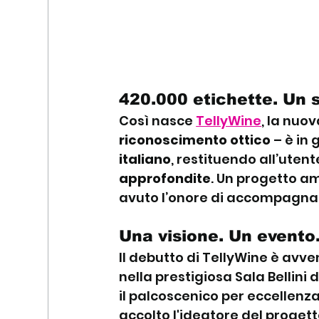
420.000 etichette. Un 
Così nasce 
TellyWine
, la nuov
riconoscimento ottico
 – è in 
italiano
, restituendo all’utent
approfondite
. Un progetto am
avuto l’onore di accompagnare 
Una visione. Un evento
Il debutto di TellyWine è avve
nella prestigiosa Sala Bellini 
il palcoscenico per eccellenza
accolto l'ideatore del progett