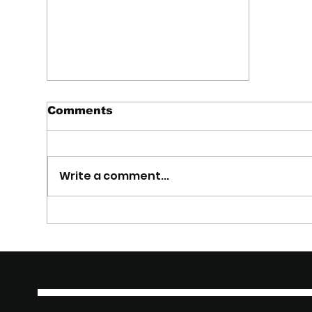
Comments
Write a comment...
TellyWine: il futuro del
vino italiano debutta al
Vinitaly 2025