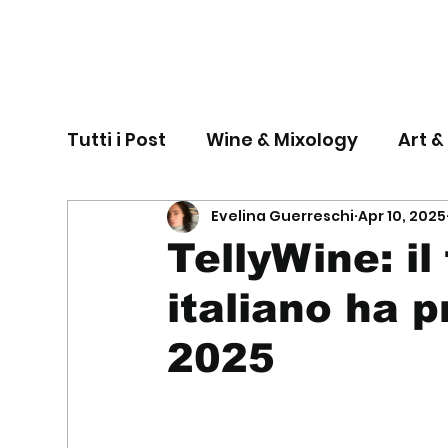
Tutti i Post
Wine & Mixology
Art &
Evelina Guerreschi
Apr 10, 2025
TellyWine: il
italiano ha p
2025