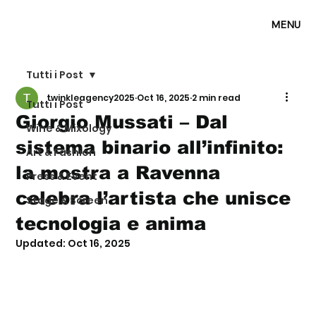
MENU
Tutti i Post
twinkleagency2025
Oct 16, 2025
2 min read
Tutti i Post
Giorgio Mussati – Dal
Wine & Mixology
sistema binario all’infinito:
Art & Fashion
la mostra a Ravenna
Press & Event
celebra l’artista che unisce
Stage & Screen
tecnologia e anima
Updated:
Oct 16, 2025