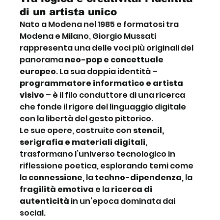
di un artista unico
Nato a Modena nel 1985 e formatosi tra 
Modena e Milano, Giorgio Mussati 
rappresenta una delle voci più originali del 
panorama 
neo-pop e concettuale 
europeo
. La sua doppia identità – 
programmatore informatico e artista 
visivo
 – è il filo conduttore di una ricerca 
che fonde il rigore del linguaggio digitale 
con la libertà del gesto pittorico.
Le sue opere, costruite con 
stencil, 
serigrafia e materiali digitali
, 
trasformano l’universo tecnologico in 
riflessione poetica, esplorando temi come 
la 
connessione
, la 
techno-dipendenza
, la 
fragilità emotiva
 e la 
ricerca di 
autenticità
 in un’epoca dominata dai 
social.