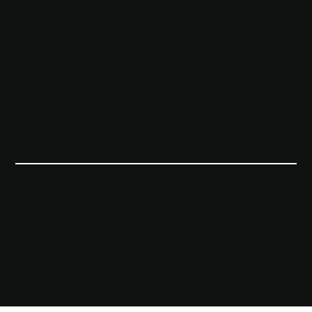
CONTATTI
commerciale@twinkleagency.com
Privacy Policy
E.D srls |
Via Aldighieri 1/b
44121 Ferrara
Cookie Policy
P.iva e C.F 02171850387
E.D srls | Twinkle
Agency |
Via Aldighieri
1/b | 44121 Ferrara
|
P.iva e C.F
02171850387