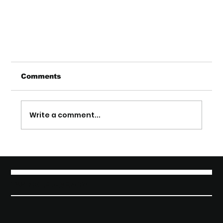
Comments
Write a comment...
TWINKLE AGENCY
TellyWine: il futuro del vino italiano
debutta al Vinitaly 2025