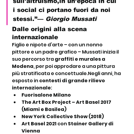
sull’altruismo,in un’epoca in cui 
i social ci portano fuori da noi 
stessi.”— 
Giorgio Mussati
Dalle origini alla scena 
internazionale
Figlio e nipote d’arte – con un nonno 
pittore e un padre grafico – Mussati inizia il 
suo percorso tra 
graffiti e murales a 
Modena
, per poi approdare a una pittura 
più stratificata e concettuale.Negli anni, ha 
esposto in 
contesti di grande rilievo 
internazionale
:
Fuorisalone Milano
The Art Box Project – Art Basel 2017 
(Miami e Basilea)
New York Collective Show (2018)
Art Basel 2021
 con 
Stainer Gallery di 
Vienna