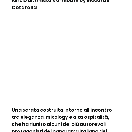
lancio di 
Amistà Vermouth by Riccardo 
Cotarella
.
Una serata costruita intorno all'incontro 
tra eleganza, mixology e alta ospitalità, 
che ha riunito alcuni dei più autorevoli 
protagonisti del panorama italiano del 