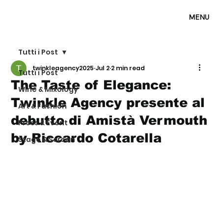
MENU
Tutti i Post
twinkleagency2025
Jul 2
2 min read
Tutti i Post
The Taste of Elegance:
Wine & Mixology
Twinkle Agency presente al
Art & Fashion
debutto di Amistà Vermouth
Press & Event
by Riccardo Cotarella
Stage & Screen