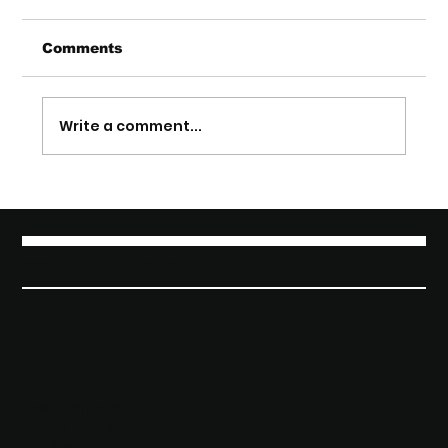
Comments
Write a comment...
Twinkle Agency e Twinkle
Network in Sicilia: il 4 e 5 giugno
il press tour alla scoperta di
Restivo Wine
TWINKLE AGENCY
Instagram
Facebook
Linkedin