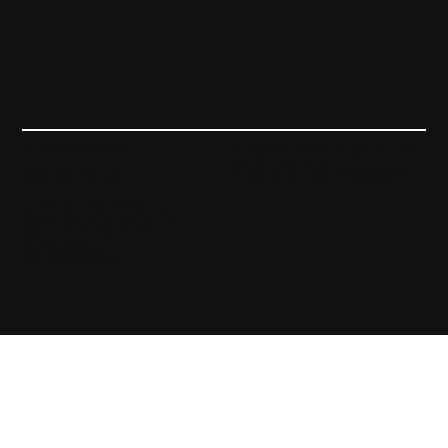
Privacy Policy
E.D srls |
Via Aldighieri 1/b
44121 Ferrara
Cookie Policy
P.iva e C.F 02171850387
E.D srls | Twinkle
Agency |
Via Aldighieri
1/b | 44121 Ferrara
|
P.iva e C.F
02171850387