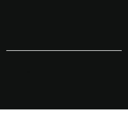
commerciale@twinkleagency.com
Privacy Policy
E.D srls |
Via Aldighieri 1/b
44121 Ferrara
Cookie Policy
P.iva e C.F 02171850387
E.D srls | Twinkle
Agency |
Via Aldighieri
1/b | 44121 Ferrara
|
P.iva e C.F
02171850387