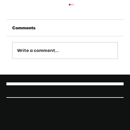
Comments
Write a comment...
The Taste of Elegance: Twinkle
Agency presente al debutto di
Amistà Vermouth by Riccardo
Cotarella
TWINKLE AGENCY