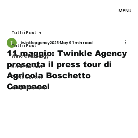
MENU
Tutti i Post
twinkleagency2025
May 9
1 min read
Tutti i Post
11 maggio: Twinkle Agency
Wine & Mixology
presenta il press tour di
Art & Fashion
Agricola Boschetto
Press & Event
Campacci
Stage & Screen