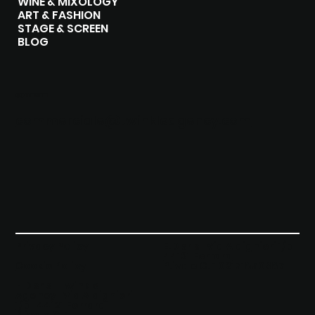
WINE & MIXOLOGY
ART & FASHION
STAGE & SCREEN
BLOG
CONTATTI
commerciale@twinkleagency.com
Privacy Policy
E.D srls |
Via Aldighieri 1/b
44121 Ferrara
Cookie Policy
P.iva e C.F 02171850387
E.D srls | Twinkle
Agency |
Via Aldighieri
1/b | 44121 Ferrara
|
P.iva e C.F