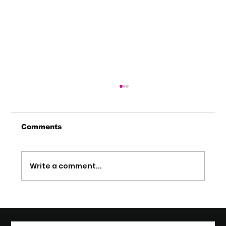
Comments
Write a comment...
The Taste of Elegance: Twinkle
Agency presente al debutto di
Amistà Vermouth by Riccardo