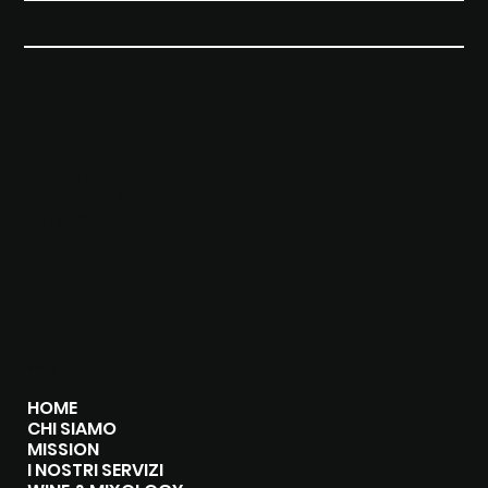
Cotarella
TWINKLE AGENCY
Instagram
Facebook
Linkedin
MENU
HOME
CHI SIAMO
MISSION
I NOSTRI SERVIZI